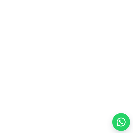
المجموعات الشاملة
43
المكملات الغذائية
21
عطور
4
مشروبات
3
منتجات العسل
4
أعلى المنتجات تقييماً
ألو موستيريزنج لوشن فوريفرAloe Moisturizing Lotion
لترطيب يومي للبشره

103.50
فيتوليز للنساء فوريفر Vitolize For Women لصحة المرآه

170.00
سياسة الاسترجاع والاستبدال
سياسة الخصوصية