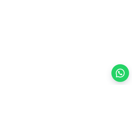
منتجات العسل
4
أعلى المنتجات تقييماً
ألو موستيريزنج لوشن فوريفرAloe Moisturizing Lotion
لترطيب يومي للبشره

103.50
فيتوليز للنساء فوريفر Vitolize For Women لصحة المرآه

170.00
سياسة الاسترجاع والاستبدال
سياسة الخصوصية
Eng.
G
2019
تصميم
fx4me
تطوير
Mohamed-Fawzy
.