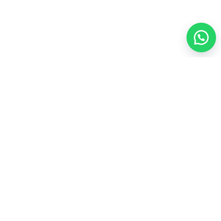
العناية الشخصية
35
المجموعات الشاملة
43
المكملات الغذائية
21
عطور
4
مشروبات
3
منتجات العسل
4
أعلى المنتجات تقييماً
ألو موستيريزنج لوشن فوريفرAloe Moisturizing Lotion
لترطيب يومي للبشره

103.50
فيتوليز للنساء فوريفر Vitolize For Women لصحة المرآه

170.00
سياسة الاسترجاع والاستبدال
سياسة الخصوصية