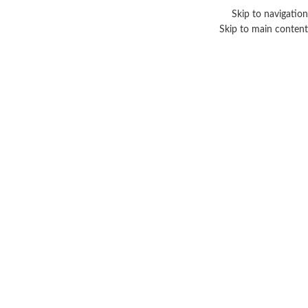
Skip to navigation
Skip to main content
Arabforever
Categories
الرئيسية
/
منتجات تحت الوسم “Arabforever”
عرض النتيجة الوحيدة
عرض الشريط الجانبي