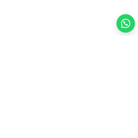
العناية الشخصية
35
المجموعات الشاملة
43
المكملات الغذائية
21
عطور
4
مشروبات
3
منتجات العسل
4
أعلى المنتجات تقييماً
ألو موستيريزنج لوشن فوريفرAloe Moisturizing Lotion
لترطيب يومي للبشره

103.50
فيتوليز للنساء فوريفر Vitolize For Women لصحة المرآه

170.00
سياسة الاسترجاع والاستبدال
سياسة الخصوصية