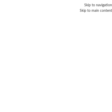
Skip to navigation
Skip to main content
بروتين طبيعي
Categories
الرئيسية
/
منتجات تحت الوسم “بروتين طبيعي”
عرض النتيجة الوحيدة
عرض الشريط الجانبي