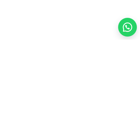
العناية الشخصية
35
المجموعات الشاملة
43
المكملات الغذائية
21
عطور
4
مشروبات
3
منتجات العسل
4
أعلى المنتجات تقييماً
ألو موستيريزنج لوشن فوريفرAloe Moisturizing Lotion
لترطيب يومي للبشره

103.50
فيتوليز للنساء فوريفر Vitolize For Women لصحة المرآه

170.00
سياسة الاسترجاع والاستبدال
سياسة الخصوصية