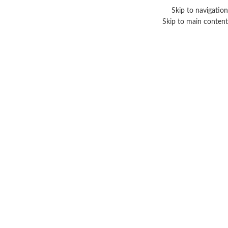
Skip to navigation
حبا بكم فى متجر عرب فوريفر - افضل وكيل لمنتجات فوريفر الامريكية فى العالم العربى
Skip to main content
اختر القسم
اقسام منتجات فوريفر
مشروبات
التخسيس والتحكم 
3 منتجات
13 منتج
حالة المنتجات
الرئيسية
/
منتجات تحت ا
فى البضائع المخفضة
في المخزن