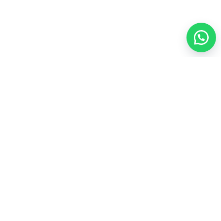
العناية الشخصية
35
المجموعات الشاملة
43
المكملات الغذائية
21
عطور
4
مشروبات
3
منتجات العسل
4
أعلى المنتجات تقييماً
ألو موستيريزنج لوشن فوريفرAloe Moisturizing Lotion
لترطيب يومي للبشره

103.50
فيتوليز للنساء فوريفر Vitolize For Women لصحة المرآه

170.00
سياسة الاسترجاع والاستبدال
سياسة الخصوصية