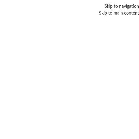
Skip to navigation
Skip to main content
زيت لمنع تساقط الشعر
Categories
الرئيسية
/
منتجات تحت الوسم “زيت لمنع تساقط الشعر”
عرض ⁦2⁩ من كل النتائج
عرض الشريط الجانبي
-29%