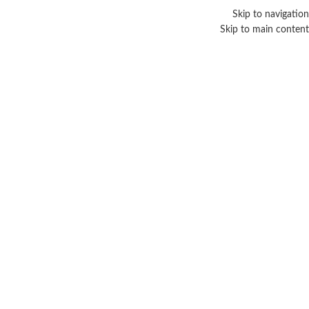
Skip to navigation
Skip to main content
حماية طبيعية
Categories
الرئيسية
/
منتجات تحت الوسم “حماية طبيعية”
عرض النتيجة الوحيدة
عرض الشريط الجانبي