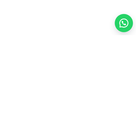
العناية الشخصية
35
المجموعات الشاملة
43
المكملات الغذائية
21
عطور
4
مشروبات
3
منتجات العسل
4
أعلى المنتجات تقييماً
ألو موستيريزنج لوشن فوريفرAloe Moisturizing Lotion
لترطيب يومي للبشره

103.50
فيتوليز للنساء فوريفر Vitolize For Women لصحة المرآه

170.00
سياسة الاسترجاع والاستبدال
سياسة الخصوصية