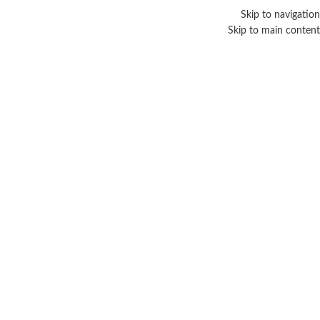
Skip to navigation
Skip to main content
جل ماسك
Categories
الرئيسية
/
منتجات تحت الوسم “جل ماسك”
عرض النتيجة الوحيدة
عرض الشريط الجانبي