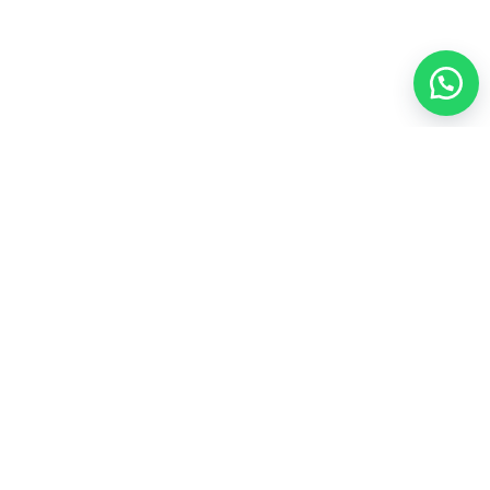
العناية الشخصية
35
المجموعات الشاملة
43
المكملات الغذائية
21
عطور
4
مشروبات
3
منتجات العسل
4
أعلى المنتجات تقييماً
ألو موستيريزنج لوشن فوريفرAloe Moisturizing Lotion
لترطيب يومي للبشره

103.50
فيتوليز للنساء فوريفر Vitolize For Women لصحة المرآه

170.00
سياسة الاسترجاع والاستبدال
سياسة الخصوصية