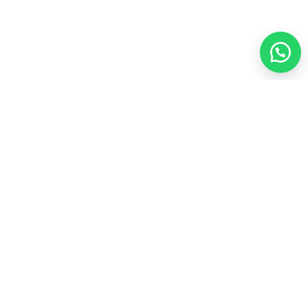
العناية الشخصية
35
المجموعات الشاملة
43
المكملات الغذائية
21
عطور
4
مشروبات
3
منتجات العسل
4
أعلى المنتجات تقييماً
ألو موستيريزنج لوشن فوريفرAloe Moisturizing Lotion
لترطيب يومي للبشره

103.50
فيتوليز للنساء فوريفر Vitolize For Women لصحة المرآه

170.00
سياسة الاسترجاع والاستبدال
سياسة الخصوصية