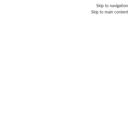
Skip to navigation
حبا بكم فى متجر عرب فوريفر - افضل وكيل لمنتجات فوريفر الامريكية فى العالم العربى
Skip to main content
اختر القسم
اقسام منتجات فوريفر
ا
مشروبات
التخسيس والتحكم 
3 منتجات
13 منتج
حالة المنتجات
الرئيسية
/
منتجات تحت ا
فى البضائع المخفضة
في المخزن