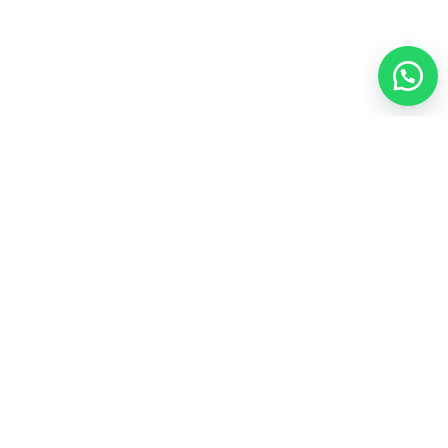
العناية الشخصية
35
المجموعات الشاملة
43
المكملات الغذائية
21
عطور
4
مشروبات
3
منتجات العسل
4
أعلى المنتجات تقييماً
ألو موستيريزنج لوشن فوريفرAloe Moisturizing Lotion
لترطيب يومي للبشره

103.50
فيتوليز للنساء فوريفر Vitolize For Women لصحة المرآه

170.00
سياسة الاسترجاع والاستبدال
سياسة الخصوصية