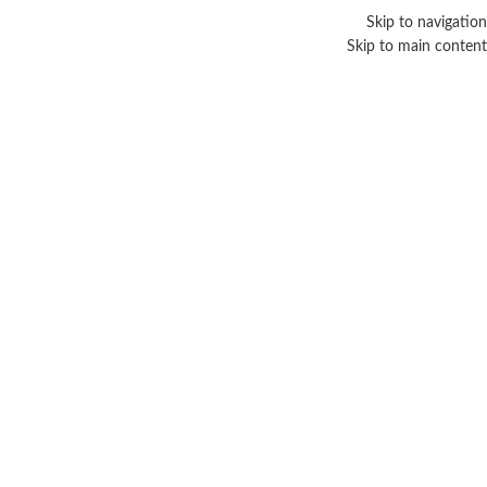
Skip to navigation
Skip to main content
إزالة الحروق القديمة
Categories
الرئيسية
/
منتجات تحت الوسم “إزالة الحروق القديمة”
عرض النتيجة الوحيدة
عرض الشريط الجانبي