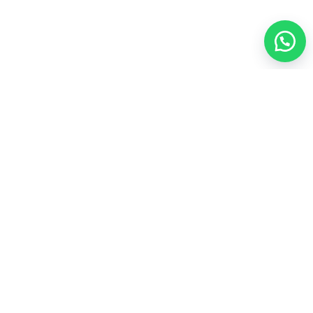
35
المجموعات الشاملة
43
المكملات الغذائية
21
عطور
4
مشروبات
3
منتجات العسل
4
أعلى المنتجات تقييماً
ألو موستيريزنج لوشن فوريفرAloe Moisturizing Lotion
لترطيب يومي للبشره

103.50
فيتوليز للنساء فوريفر Vitolize For Women لصحة المرآه

170.00
سياسة الاسترجاع والاستبدال
سياسة الخصوصية