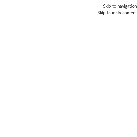
Skip to navigation
Skip to main content
ألفا E فاكتور
Categories
الرئيسية
/
منتجات تحت الوسم “ألفا E فاكتور”
عرض النتيجة الوحيدة
عرض الشريط الجانبي