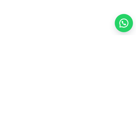
العناية الشخصية
35
المجموعات الشاملة
43
المكملات الغذائية
21
عطور
4
مشروبات
3
منتجات العسل
4
أعلى المنتجات تقييماً
ألو موستيريزنج لوشن فوريفرAloe Moisturizing Lotion
لترطيب يومي للبشره

103.50
فيتوليز للنساء فوريفر Vitolize For Women لصحة المرآه

170.00
سياسة الاسترجاع والاستبدال
سياسة الخصوصية