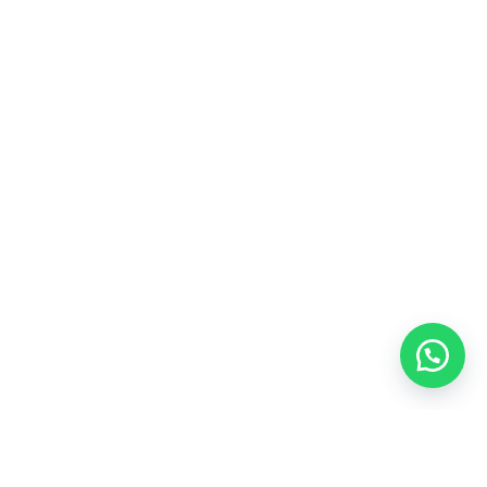
على بعض منتجاتنا
فى خدمتكم
اخر المنتجات
المجموعة ا
فوريفر

290.00
شركة عرب فوريفر واحده من اكبر الشركات فى
العالم لصناعة مستحضرات التجميل ومستحضرات
العلاج الطبيعي .
باقة العنا
1,640.00