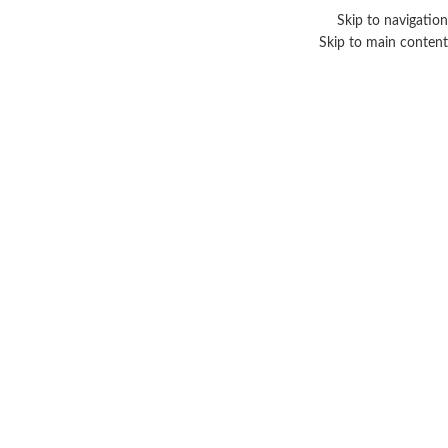
Skip to navigation
حبا بكم فى متجر عرب فوريفر - افضل وكيل لمنتجات فوريفر الامريكية فى العالم العربى
Skip to main content
تر القسم
اقسام منتجات فوريفر
سلة ا
سلة مشترياتك فارغة حاليًا.